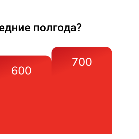
едние полгода?
700
600