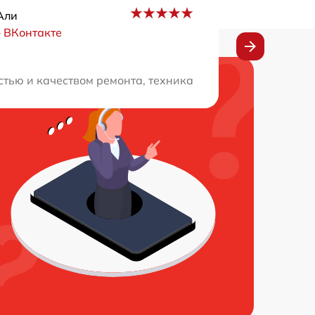
Али
–
ВКонтакте
 вежливы, работа выполнена безупречно. Рекомендую в
тью и качеством ремонта, техника снова работает идеа