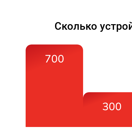
Сколько устро
700
300