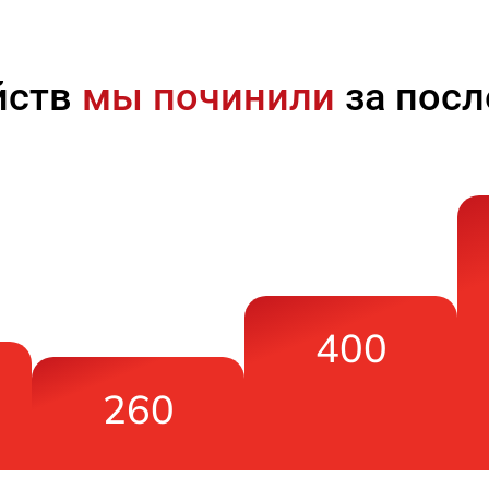
йств
мы починили
за посл
400
260