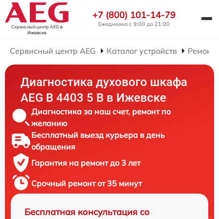
+7 (800) 101-14-79
Ежедневно с 9:00 до 21:00
Сервисный центр AEG
в
Ижевске
Сервисный центр AEG
Каталог устройств
Ремонт
Диагностика духового шкафа
AEG B 4403 5 B в Ижевске
Диагностика за наш счет, ремонт по
желанию
Бесплатный выезд курьера в день
обращения
Гарантия на ремонт до 3 лет
Срочный ремонт от 35 минут
Бесплатная консультация со