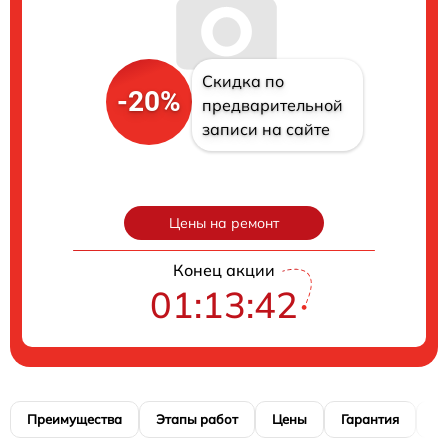
Скидка по
-20%
предварительной
записи на сайте
Цены на ремонт
Конец акции
01:13:41
Преимущества
Этапы работ
Цены
Гарантия
М