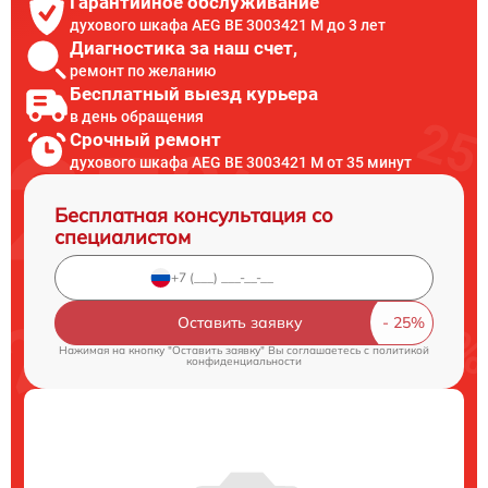
Гарантийное обслуживание
духового шкафа AEG BE 3003421 M до 3 лет
Диагностика за наш счет,
ремонт по желанию
Бесплатный выезд курьера
в день обращения
Срочный ремонт
духового шкафа AEG BE 3003421 M от 35 минут
Бесплатная консультация со
специалистом
Оставить заявку
Нажимая на кнопку "Оставить заявку" Вы соглашаетесь c
политикой
конфиденциальности