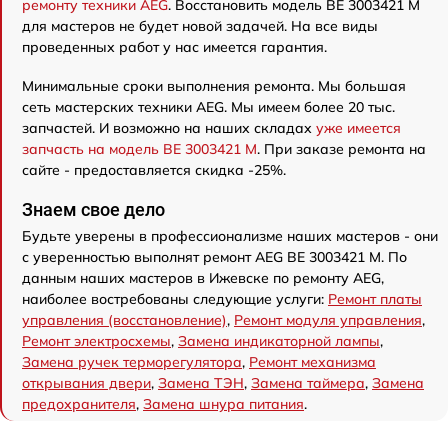
ремонту техники AEG
. Восстановить модель BE 3003421 M
для мастеров не будет новой задачей. На все виды
проведенных работ у нас имеется гарантия.
Минимальные сроки выполнения ремонта. Мы большая
сеть мастерских техники AEG. Мы имеем более 20 тыс.
запчастей. И возможно на наших складах
уже имеется
запчасть на модель BE 3003421 M
. При заказе ремонта на
сайте - предоставляется скидка -25%.
Знаем свое дело
Будьте уверены в профессионализме наших мастеров - они
с уверенностью выполнят ремонт AEG BE 3003421 M. По
данным наших мастеров в Ижевске по ремонту AEG,
наиболее востребованы следующие услуги:
Ремонт платы
управления (восстановление)
,
Ремонт модуля управления
,
Ремонт электросхемы
,
Замена индикаторной лампы
,
Замена ручек терморегулятора
,
Ремонт механизма
открывания двери
,
Замена ТЭН
,
Замена таймера
,
Замена
предохранителя
,
Замена шнура питания
.