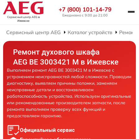
+7 (800) 101-14-79
Ежедневно с 9:00 до 21:00
Сервисный центр AEG
в
Ижевске
Сервисный центр AEG
Каталог устройств
Ремонт
Ремонт духового шкафа
AEG BE 3003421 M в Ижевске
Выполняем ремонт AEG BE 3003421 M в Ижевске с
устранением неисправностей любой сложности. Проводим
диагностику, выявляем причины поломки, заменяем
неисправные детали и восстанавливаем
работоспособность устройства. Используем оригинальные
или рекомендованные производителем запчасти, после
ремонта выполняем проверку всех функций и
предоставляем гарантию.
Официальный сервис