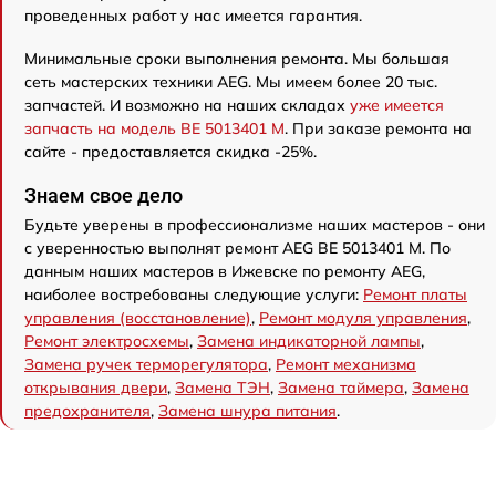
проведенных работ у нас имеется гарантия.
Минимальные сроки выполнения ремонта. Мы большая
сеть мастерских техники AEG. Мы имеем более 20 тыс.
запчастей. И возможно на наших складах
уже имеется
запчасть на модель BE 5013401 M
. При заказе ремонта на
сайте - предоставляется скидка -25%.
Знаем свое дело
Будьте уверены в профессионализме наших мастеров - они
с уверенностью выполнят ремонт AEG BE 5013401 M. По
данным наших мастеров в Ижевске по ремонту AEG,
наиболее востребованы следующие услуги:
Ремонт платы
управления (восстановление)
,
Ремонт модуля управления
,
Ремонт электросхемы
,
Замена индикаторной лампы
,
Замена ручек терморегулятора
,
Ремонт механизма
открывания двери
,
Замена ТЭН
,
Замена таймера
,
Замена
предохранителя
,
Замена шнура питания
.