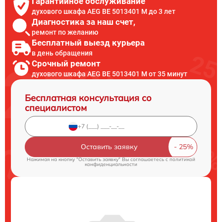
Гарантийное обслуживание
духового шкафа AEG BE 5013401 M до 3 лет
Диагностика за наш счет,
ремонт по желанию
Бесплатный выезд курьера
в день обращения
Срочный ремонт
духового шкафа AEG BE 5013401 M от 35 минут
Бесплатная консультация со
специалистом
Оставить заявку
Нажимая на кнопку "Оставить заявку" Вы соглашаетесь c
политикой
конфиденциальности