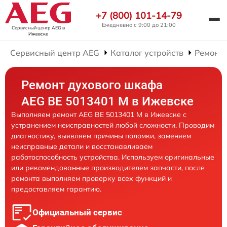
+7 (800) 101-14-79
Ежедневно с 9:00 до 21:00
Сервисный центр AEG
в
Ижевске
Сервисный центр AEG
Каталог устройств
Ремонт
Ремонт духового шкафа
AEG BE 5013401 M в Ижевске
Выполняем ремонт AEG BE 5013401 M в Ижевске с
устранением неисправностей любой сложности. Проводим
диагностику, выявляем причины поломки, заменяем
неисправные детали и восстанавливаем
работоспособность устройства. Используем оригинальные
или рекомендованные производителем запчасти, после
ремонта выполняем проверку всех функций и
предоставляем гарантию.
Официальный сервис