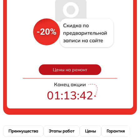
Скидка по
-20%
предварительной
записи на сайте
Цены на ремонт
Конец акции
01:13:41
Преимущества
Этапы работ
Цены
Гарантия
М