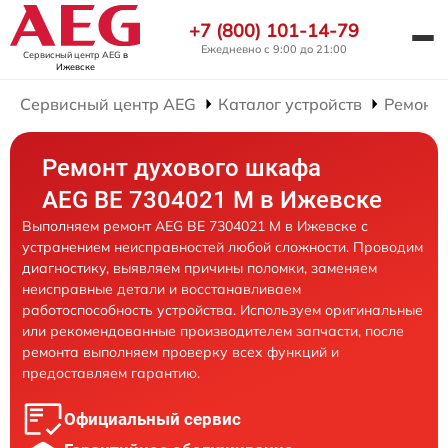
+7 (800) 101-14-79
Ежедневно с 9:00 до 21:00
Сервисный центр AEG
в
Ижевске
Сервисный центр AEG
Каталог устройств
Ремонт
Ремонт духового шкафа
AEG BE 7304021 M в Ижевске
Выполняем ремонт AEG BE 7304021 M в Ижевске с
устранением неисправностей любой сложности. Проводим
диагностику, выявляем причины поломки, заменяем
неисправные детали и восстанавливаем
работоспособность устройства. Используем оригинальные
или рекомендованные производителем запчасти, после
ремонта выполняем проверку всех функций и
предоставляем гарантию.
Официальный сервис