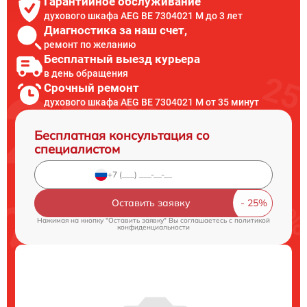
Гарантийное обслуживание
духового шкафа AEG BE 7304021 M до 3 лет
Диагностика за наш счет,
ремонт по желанию
Бесплатный выезд курьера
в день обращения
Срочный ремонт
духового шкафа AEG BE 7304021 M от 35 минут
Бесплатная консультация со
специалистом
Оставить заявку
Нажимая на кнопку "Оставить заявку" Вы соглашаетесь c
политикой
конфиденциальности