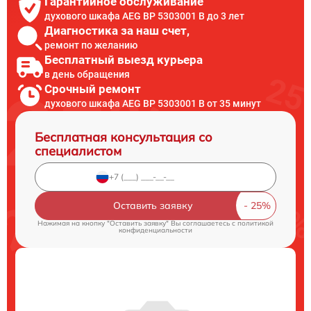
Гарантийное обслуживание
духового шкафа AEG BP 5303001 B до 3 лет
Диагностика за наш счет,
ремонт по желанию
Бесплатный выезд курьера
в день обращения
Срочный ремонт
духового шкафа AEG BP 5303001 B от 35 минут
Бесплатная консультация со
специалистом
Оставить заявку
Нажимая на кнопку "Оставить заявку" Вы соглашаетесь c
политикой
конфиденциальности