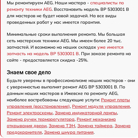
Мы ремонтируем AEG. Наши мастера -
специалисты по
ремонту техники AEG
. Восстановить модель BP 5303001 B
для мастеров не будет новой задачей. На все виды
проведенных работ у нас имеется гарантия.
Минимальные сроки выполнения ремонта. Мы большая
сеть мастерских техники AEG. Мы имеем более 20 тыс.
запчастей. И возможно на наших складах
уже имеется
запчасть на модель BP 5303001 B
. При заказе ремонта на
сайте - предоставляется скидка -25%.
Знаем свое дело
Будьте уверены в профессионализме наших мастеров - они
с уверенностью выполнят ремонт AEG BP 5303001 B. По
данным наших мастеров в Ижевске по ремонту AEG,
наиболее востребованы следующие услуги:
Ремонт платы
управления (восстановление)
,
Ремонт модуля управления
,
Ремонт электросхемы
,
Замена индикаторной лампы
,
Замена ручек терморегулятора
,
Ремонт механизма
открывания двери
,
Замена ТЭН
,
Замена таймера
,
Замена
предохранителя
,
Замена шнура питания
.