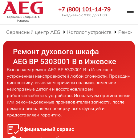
+7 (800) 101-14-79
Ежедневно с 9:00 до 21:00
Сервисный центр AEG
в
Ижевске
Сервисный центр AEG
Каталог устройств
Ремонт
Ремонт духового шкафа
AEG BP 5303001 B в Ижевске
Выполняем ремонт AEG BP 5303001 B в Ижевске с
устранением неисправностей любой сложности. Проводим
диагностику, выявляем причины поломки, заменяем
неисправные детали и восстанавливаем
работоспособность устройства. Используем оригинальные
или рекомендованные производителем запчасти, после
ремонта выполняем проверку всех функций и
предоставляем гарантию.
Официальный сервис