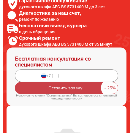
Гарантийное обслуживание
духового шкафа AEG BS 5731400 M до 3 лет
Диагностика за наш счет,
ремонт по желанию
Бесплатный выезд курьера
в день обращения
Срочный ремонт
духового шкафа AEG BS 5731400 M от 35 минут
Бесплатная консультация со
специалистом
Оставить заявку
Нажимая на кнопку "Оставить заявку" Вы соглашаетесь c
политикой
конфиденциальности