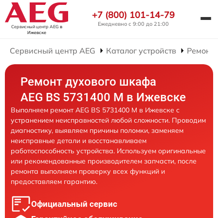
+7 (800) 101-14-79
Ежедневно с 9:00 до 21:00
Сервисный центр AEG
в
Ижевске
Сервисный центр AEG
Каталог устройств
Ремонт
Ремонт духового шкафа
AEG BS 5731400 M в Ижевске
Выполняем ремонт AEG BS 5731400 M в Ижевске с
устранением неисправностей любой сложности. Проводим
диагностику, выявляем причины поломки, заменяем
неисправные детали и восстанавливаем
работоспособность устройства. Используем оригинальные
или рекомендованные производителем запчасти, после
ремонта выполняем проверку всех функций и
предоставляем гарантию.
Официальный сервис