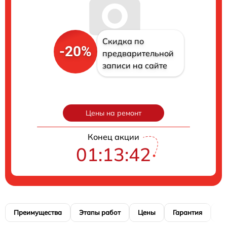
Скидка по
-20%
предварительной
записи на сайте
Цены на ремонт
Конец акции
01:13:41
Преимущества
Этапы работ
Цены
Гарантия
М