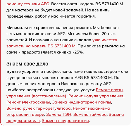
ремонту техники AEG
. Восстановить модель BS 5731400 M
для мастеров не будет новой задачей. На все виды
проведенных работ у нас имеется гарантия.
Минимальные сроки выполнения ремонта. Мы большая
сеть мастерских техники AEG. Мы имеем более 20 тыс.
запчастей. И возможно на наших складах
уже имеется
запчасть на модель BS 5731400 M
. При заказе ремонта на
сайте - предоставляется скидка -25%.
Знаем свое дело
Будьте уверены в профессионализме наших мастеров - они
с уверенностью выполнят ремонт AEG BS 5731400 M. По
данным наших мастеров в Ижевске по ремонту AEG,
наиболее востребованы следующие услуги:
Ремонт платы
управления (восстановление)
,
Ремонт модуля управления
,
Ремонт электросхемы
,
Замена индикаторной лампы
,
Замена ручек терморегулятора
,
Ремонт механизма
открывания двери
,
Замена ТЭН
,
Замена таймера
,
Замена
предохранителя
,
Замена шнура питания
.