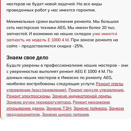
мастеров не будет новой задачей. На все виды
проведенных работ у нас имеется гарантия.
Минимальные сроки выполнения ремонта. Мы большая
сеть мастерских техники AEG. Мы имеем более 20 тыс.
запчастей. И возможно на наших складах
уже имеется
запчасть на модель E 1000 4 M
. При заказе ремонта на
сайте - предоставляется скидка -25%.
Знаем свое дело
Будьте уверены в профессионализме наших мастеров - они
с уверенностью выполнят ремонт AEG E 1000 4 M. По
данным наших мастеров в Ижевске по ремонту AEG,
наиболее востребованы следующие услуги:
Ремонт платы
управления (восстановление)
,
Ремонт модуля управления
,
Ремонт электросхемы
,
Замена индикаторной лампы
,
Замена ручек терморегулятора
,
Ремонт механизма
открывания двери
,
Замена ТЭН
,
Замена таймера
,
Замена
предохранителя
,
Замена шнура питания
.