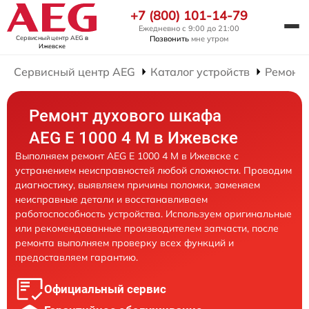
+7 (800) 101-14-79
Ежедневно с 9:00 до 21:00
Сервисный центр AEG
в
Позвонить
мне утром
Ижевске
Сервисный центр AEG
Каталог устройств
Ремонт
Ремонт духового шкафа
AEG E 1000 4 M в Ижевске
Выполняем ремонт AEG E 1000 4 M в Ижевске с
устранением неисправностей любой сложности. Проводим
диагностику, выявляем причины поломки, заменяем
неисправные детали и восстанавливаем
работоспособность устройства. Используем оригинальные
или рекомендованные производителем запчасти, после
ремонта выполняем проверку всех функций и
предоставляем гарантию.
Официальный сервис