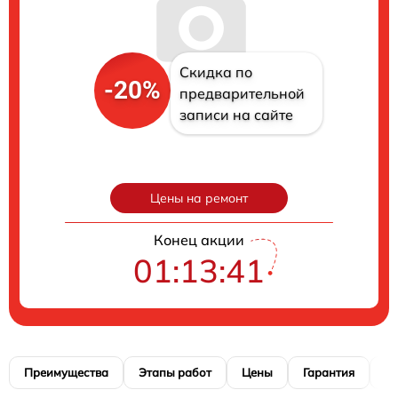
Скидка по
-20%
предварительной
записи на сайте
Цены на ремонт
Конец акции
01:13:40
Преимущества
Этапы работ
Цены
Гарантия
М