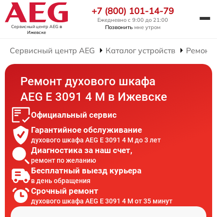
+7 (800) 101-14-79
Ежедневно с 9:00 до 21:00
Сервисный центр AEG
в
Позвонить
мне утром
Ижевске
Сервисный центр AEG
Каталог устройств
Ремонт
Ремонт духового шкафа
AEG E 3091 4 M в Ижевске
Официальный сервис
Гарантийное обслуживание
духового шкафа AEG E 3091 4 M до 3 лет
Диагностика за наш счет,
ремонт по желанию
Бесплатный выезд курьера
в день обращения
Срочный ремонт
духового шкафа AEG E 3091 4 M от 35 минут