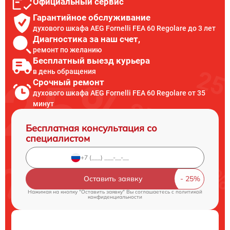
Официальный сервис
Гарантийное обслуживание
духового шкафа AEG Fornelli FEA 60 Regolare до 3 лет
Диагностика за наш счет,
ремонт по желанию
Бесплатный выезд курьера
в день обращения
Срочный ремонт
духового шкафа AEG Fornelli FEA 60 Regolare от 35
минут
Бесплатная консультация со
специалистом
Оставить заявку
Нажимая на кнопку "Оставить заявку" Вы соглашаетесь c
политикой
конфиденциальности