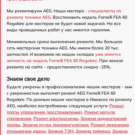
Мы ремонтируем AEG. Наши мастера -
специалисты по
ремонту техники AEG
. Восстановить модель Fornelli FEA 60
Regolare для мастеров не будет новой задачей. На все
виды проведенных работ у нас имеется гарантия.
Минимальные сроки выполнения ремонта. Мы большая
сеть мастерских техники AEG. Мы имеем более 20 тыс.
запчастей. И возможно на наших складах
уже имеется
запчасть на модель Fornelli FEA 60 Regolare
. При заказе
ремонта на сайте - предоставляется скидка -25%.
Знаем свое дело
Будьте уверены в профессионализме наших мастеров - они
с уверенностью выполнят ремонт AEG Fornelli FEA 60
Regolare. По данным наших мастеров в Ижевске по ремонту
AEG, наиболее востребованы следующие услуги:
Ремонт
платы управления (восстановление)
,
Ремонт модуля
управления
,
Ремонт электросхемы
,
Замена индикаторной
лампы
,
Замена ручек терморегулятора
,
Ремонт механизма
открывания двери
,
Замена ТЭН
,
Замена таймера
,
Замена