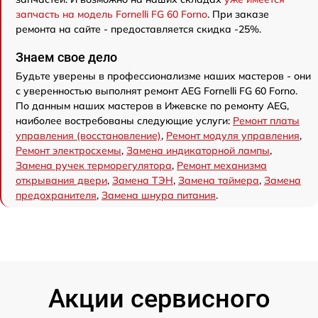
запчасть на модель Fornelli FG 60 Forno
. При заказе
ремонта на сайте - предоставляется скидка -25%.
Знаем свое дело
Будьте уверены в профессионализме наших мастеров - они
с уверенностью выполнят ремонт AEG Fornelli FG 60 Forno.
По данным наших мастеров в Ижевске по ремонту AEG,
наиболее востребованы следующие услуги:
Ремонт платы
управления (восстановление)
,
Ремонт модуля управления
,
Ремонт электросхемы
,
Замена индикаторной лампы
,
Замена ручек терморегулятора
,
Ремонт механизма
открывания двери
,
Замена ТЭН
,
Замена таймера
,
Замена
предохранителя
,
Замена шнура питания
.
Акции сервисного