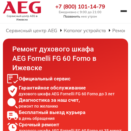
+7 (800) 101-14-79
Ежедневно с 9:00 до 21:00
Сервисный центр AEG
в
Позвонить
мне утром
Ижевске
Сервисный центр AEG
Каталог устройств
Ремонт
Ремонт духового шкафа
AEG Fornelli FG 60 Forno в
Ижевске
Официальный сервис
Гарантийное обслуживание
духового шкафа AEG Fornelli FG 60 Forno до 3 лет
Диагностика за наш счет,
ремонт по желанию
Бесплатный выезд курьера
в день обращения
Срочный ремонт
духового шкафа AEG Fornelli FG 60 Forno от 35 минут