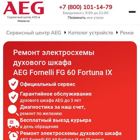
+7 (800) 101-14-79
Ежедневно с 9:00 до 21:00
Сервисный центр AEG
в
Позвонить
мне утром
Ижевске
Сервисный центр AEG
Каталог устройств
Ремонт
Ремонт электросхемы
духового шкафа
AEG Fornelli FG 60 Fortuna IX
Официальный сервис
Гарантийное обслуживание
духового шкафа AEG до 3 лет
Диагностика за наш счет,
ремонт по желанию
Бесплатный выезд курьера
в день обращения
Ремонт электросхемы духового шкафа
AEG Fornelli FG 60 Fortuna IX от 35 минут