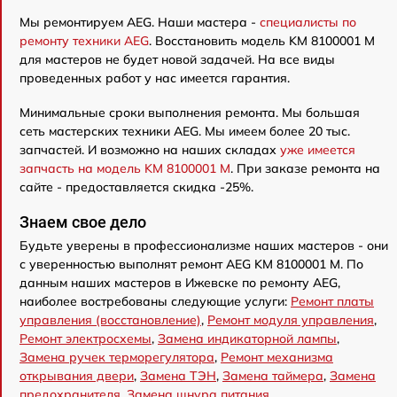
Мы ремонтируем AEG. Наши мастера -
специалисты по
ремонту техники AEG
. Восстановить модель KM 8100001 M
для мастеров не будет новой задачей. На все виды
проведенных работ у нас имеется гарантия.
Минимальные сроки выполнения ремонта. Мы большая
сеть мастерских техники AEG. Мы имеем более 20 тыс.
запчастей. И возможно на наших складах
уже имеется
запчасть на модель KM 8100001 M
. При заказе ремонта на
сайте - предоставляется скидка -25%.
Знаем свое дело
Будьте уверены в профессионализме наших мастеров - они
с уверенностью выполнят ремонт AEG KM 8100001 M. По
данным наших мастеров в Ижевске по ремонту AEG,
наиболее востребованы следующие услуги:
Ремонт платы
управления (восстановление)
,
Ремонт модуля управления
,
Ремонт электросхемы
,
Замена индикаторной лампы
,
Замена ручек терморегулятора
,
Ремонт механизма
открывания двери
,
Замена ТЭН
,
Замена таймера
,
Замена
предохранителя
,
Замена шнура питания
.