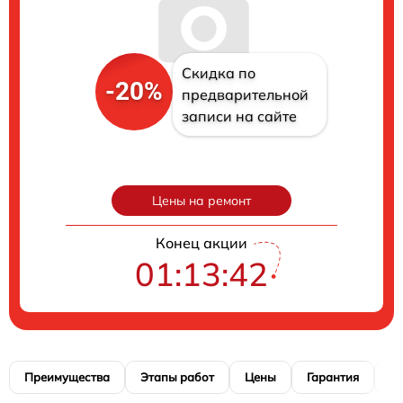
Скидка по
-20%
предварительной
записи на сайте
Цены на ремонт
Конец акции
01:13:41
Преимущества
Этапы работ
Цены
Гарантия
М