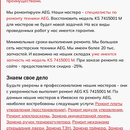
преимуществами
.
Мы ремонтируем AEG. Наши мастера -
специалисты по
ремонту техники AEG
. Восстановить модель KS 7415001 M
для мастеров не будет новой задачей. На все виды
проведенных работ у нас имеется гарантия.
Минимальные сроки выполнения ремонта. Мы большая
сеть мастерских техники AEG. Мы имеем более 20 тыс.
запчастей. И возможно на наших складах
уже имеется
запчасть на модель KS 7415001 M
. При заказе ремонта на
сайте - предоставляется скидка -25%.
Знаем свое дело
Будьте уверены в профессионализме наших мастеров - они
с уверенностью выполнят ремонт AEG KS 7415001 M. По
данным наших мастеров в Ижевске по ремонту AEG,
наиболее востребованы следующие услуги:
Ремонт платы
управления (восстановление)
,
Ремонт модуля управления
,
Ремонт электросхемы
,
Замена индикаторной лампы
,
Замена ручек терморегулятора
,
Ремонт механизма
открывания двери
,
Замена ТЭН
,
Замена таймера
,
Замена