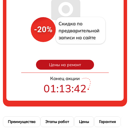
Скидка по
-20%
предварительной
записи на сайте
Цены на ремонт
Конец акции
01:13:41
Преимущества
Этапы работ
Цены
Гарантия
М