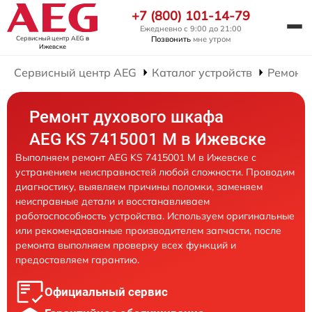
+7 (800) 101-14-79
Ежедневно с 9:00 до 21:00
Сервисный центр AEG
в
Позвонить
мне утром
Ижевске
Сервисный центр AEG
Каталог устройств
Ремонт
Ремонт духового шкафа
AEG KS 7415001 M в Ижевске
Выполняем ремонт AEG KS 7415001 M в Ижевске с
устранением неисправностей любой сложности. Проводим
диагностику, выявляем причины поломки, заменяем
неисправные детали и восстанавливаем
работоспособность устройства. Используем оригинальные
или рекомендованные производителем запчасти, после
ремонта выполняем проверку всех функций и
предоставляем гарантию.
Официальный сервис