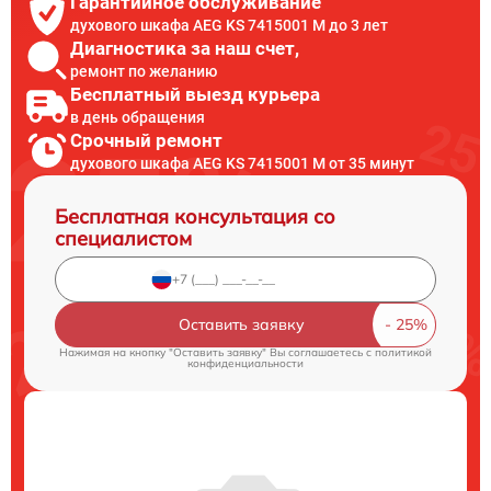
Гарантийное обслуживание
духового шкафа AEG KS 7415001 M до 3 лет
Диагностика за наш счет,
ремонт по желанию
Бесплатный выезд курьера
в день обращения
Срочный ремонт
духового шкафа AEG KS 7415001 M от 35 минут
Бесплатная консультация со
специалистом
Оставить заявку
Нажимая на кнопку "Оставить заявку" Вы соглашаетесь c
политикой
конфиденциальности