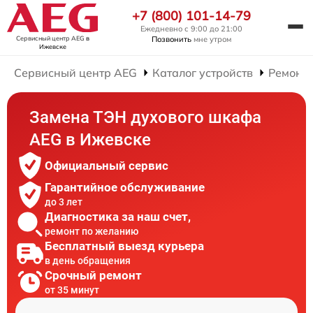
+7 (800) 101-14-79
Ежедневно с 9:00 до 21:00
Сервисный центр AEG
в
Позвонить
мне утром
Ижевске
Сервисный центр AEG
Каталог устройств
Ремонт
Замена ТЭН духового шкафа
AEG в Ижевске
Официальный сервис
Гарантийное обслуживание
до 3 лет
Диагностика за наш счет,
ремонт по желанию
Бесплатный выезд курьера
в день обращения
Срочный ремонт
от 35 минут