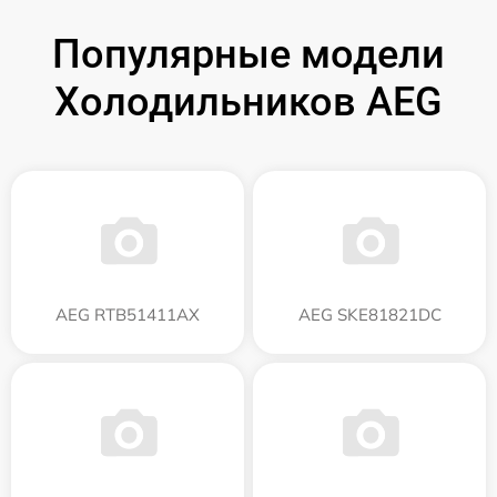
Популярные модели
Холодильников AEG
AEG RTB51411AX
AEG SKE81821DC