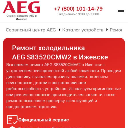
+7 (800) 101-14-79
Ежедневно с 9:00 до 21:00
Сервисный центр AEG
в
Ижевске
Сервисный центр AEG
Каталог устройств
Ремонт
Ремонт холодильника
AEG S83520CMW2 в Ижевске
Выполняем ремонт AEG S83520CMW2 в Ижевске с
устранением неисправностей любой сложности. Проводим
диагностику, выявляем причины поломки, заменяем
неисправные детали и восстанавливаем
работоспособность устройства. Используем оригинальные
или рекомендованные производителем запчасти, после
ремонта выполняем проверку всех функций и
предоставляем гарантию.
Официальный сервис