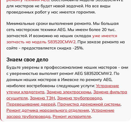
для мастеров не будет новой задачей. На все виды
проведенных работ у нас имеется гарантия.
Минимальные сроки выполнения ремонта. Мы большая
сеть мастерских техники AEG. Мы имеем более 20 тыс.
запчастей. И возможно на наших складах
уже имеется
запчасть на модель S83520CMW2
. При заказе ремонта на
сайте - предоставляется скидка -25%.
Знаем свое дело
Будьте уверены в профессионализме наших мастеров - они
с уверенностью выполнят ремонт AEG S83520CMW2. По
данным наших мастеров в Ижевске по ремонту AEG,
наиболее востребованы следующие услуги:
Устранение
утечки хладагента
,
Замена электросхемы
,
Замена фильтра
осушителя
,
Замена ТЭН
,
Замена трубопровода
,
Перевешивание дверей
,
Прочистка дренажной системы
,
Ремонт датчика морозильного отделения
,
Устранение
засора трубопровода
,
Ремонт испарителя
.