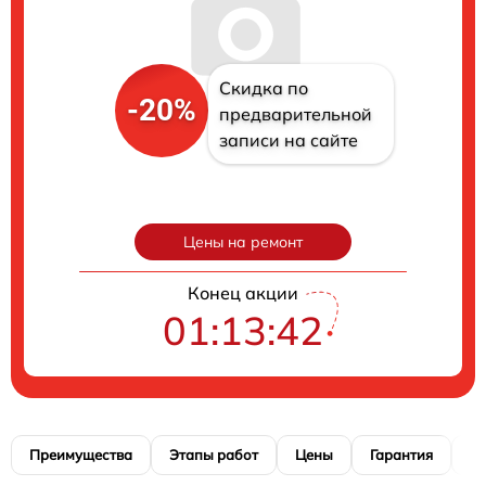
Скидка по
-20%
предварительной
записи на сайте
Цены на ремонт
Конец акции
01:13:41
Преимущества
Этапы работ
Цены
Гарантия
М