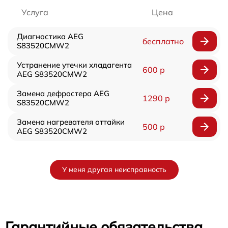
Услуга
Цена
Диагностика AEG
бесплатно
S83520CMW2
Устранение утечки хладагента
600 р
AEG S83520CMW2
Замена дефростера AEG
1290 р
S83520CMW2
Замена нагревателя оттайки
500 р
AEG S83520CMW2
У меня другая неисправность
Гарантийные обязательства