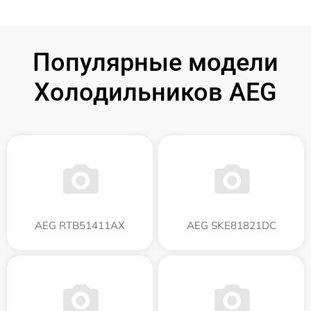
Популярные модели
Холодильников AEG
AEG RTB51411AX
AEG SKE81821DC