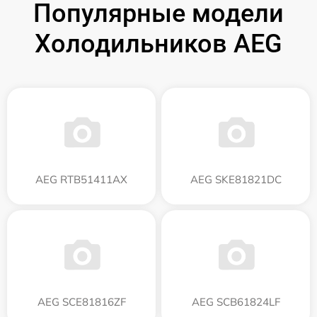
Популярные модели
Холодильников AEG
AEG RTB51411AX
AEG SKE81821DC
AEG SCE81816ZF
AEG SCB61824LF