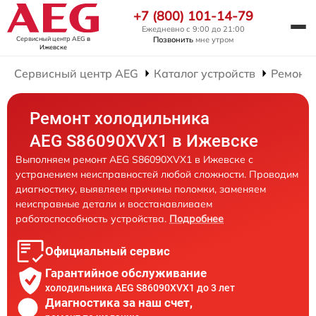
+7 (800) 101-14-79
Ежедневно с 9:00 до 21:00
Сервисный центр AEG
в
Позвонить
мне утром
Ижевске
Сервисный центр AEG
Каталог устройств
Ремонт
Ремонт холодильника
AEG S86090XVX1 в Ижевске
Выполняем ремонт AEG S86090XVX1 в Ижевске с
устранением неисправностей любой сложности. Проводим
диагностику, выявляем причины поломки, заменяем
неисправные детали и восстанавливаем
работоспособность устройства.
Подробнее
Официальный сервис
Гарантийное обслуживание
холодильника AEG S86090XVX1 до 3 лет
Диагностика за наш счет,