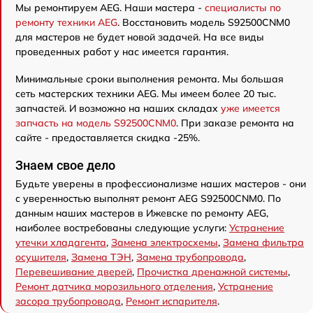
Мы ремонтируем AEG. Наши мастера -
специалисты по
ремонту техники AEG
. Восстановить модель S92500CNM0
для мастеров не будет новой задачей. На все виды
проведенных работ у нас имеется гарантия.
Минимальные сроки выполнения ремонта. Мы большая
сеть мастерских техники AEG. Мы имеем более 20 тыс.
запчастей. И возможно на наших складах
уже имеется
запчасть на модель S92500CNM0
. При заказе ремонта на
сайте - предоставляется скидка -25%.
Знаем свое дело
Будьте уверены в профессионализме наших мастеров - они
с уверенностью выполнят ремонт AEG S92500CNM0. По
данным наших мастеров в Ижевске по ремонту AEG,
наиболее востребованы следующие услуги:
Устранение
утечки хладагента
,
Замена электросхемы
,
Замена фильтра
осушителя
,
Замена ТЭН
,
Замена трубопровода
,
Перевешивание дверей
,
Прочистка дренажной системы
,
Ремонт датчика морозильного отделения
,
Устранение
засора трубопровода
,
Ремонт испарителя
.