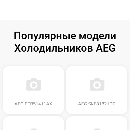
Популярные модели
Холодильников AEG
AEG RTB51411AX
AEG SKE81821DC