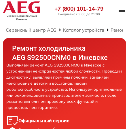
+7 (800) 101-14-79
Ежедневно с 9:00 до 21:00
Сервисный центр AEG
в
Ижевске
Сервисный центр AEG
Каталог устройств
Ремонт
Ремонт холодильника
AEG S92500CNM0 в Ижевске
Выполняем ремонт AEG S92500CNM0 в Ижевске с
устранением неисправностей любой сложности. Проводим
диагностику, выявляем причины поломки, заменяем
неисправные детали и восстанавливаем
работоспособность устройства. Используем оригинальные
или рекомендованные производителем запчасти, после
ремонта выполняем проверку всех функций и
предоставляем гарантию.
Официальный сервис