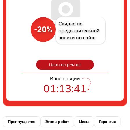
Скидка по
-20%
предварительной
записи на сайте
Цены на ремонт
Конец акции
01:13:40
Преимущества
Этапы работ
Цены
Гарантия
М