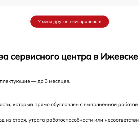
от 60 мин
У меня другая неисправность
от 60 мин
от 60 мин
ва сервисного центра в Ижевске
от 60 мин
мплектующие — до 3 месяцев.
от 60 мин
от 60 мин
ости, который прямо обусловлен с выполненной работой
от 60 мин
из строя, утрата работоспособности или несоответств
от 60 мин