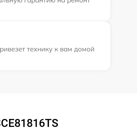
иальную гарантию на ремонт
ривезет технику к вам домой
SCE81816TS