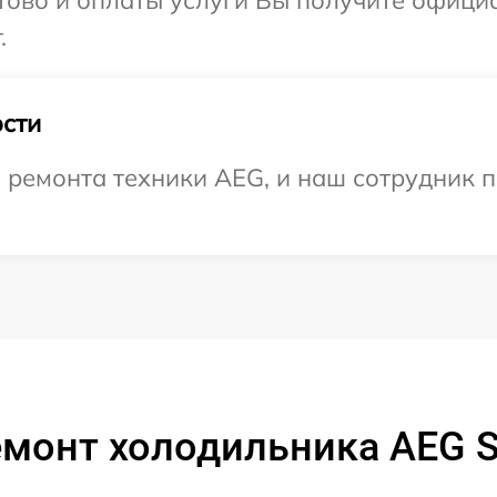
отово и оплаты услуги Вы получите офиц
.
сти
ремонта техники AEG, и наш сотрудник п
емонт холодильника AEG 