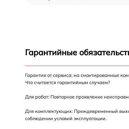
Ремонт/замена датчика температуры AEG
SCE81816TS
Замена термостата AEG SCE81816TS
Замена усилителей AEG SCE81816TS
Гарантийные обязательст
Замена таймера AEG SCE81816TS
Гарантия от сервиса: на смонтированные ко
Замена электросхемы AEG SCE81816TS
Что считается гарантийным случаем?
Ремонт испарителя AEG SCE81816TS
Для работ: Повторное проявление неисправн
Устранение засора трубопровода AEG
Для комплектующих: Преждевременный выход 
SCE81816TS
соблюдении условий эксплуатации.
Ремонт датчика морозильного отделения
AEG SCE81816TS