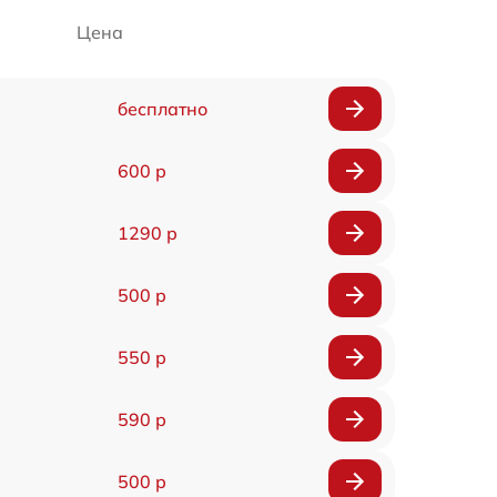
Цена
бесплатно
600 р
1290 р
500 р
550 р
590 р
500 р