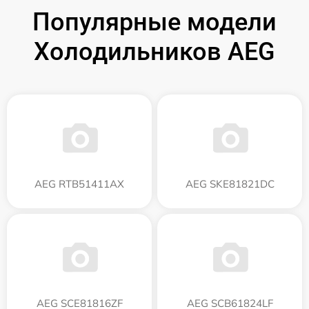
Популярные модели
Холодильников AEG
AEG RTB51411AX
AEG SKE81821DC
AEG SCE81816ZF
AEG SCB61824LF