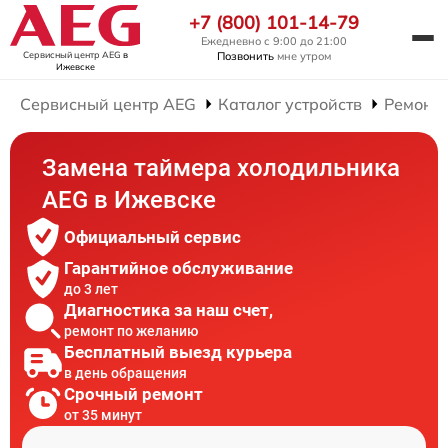
+7 (800) 101-14-79
Ежедневно с 9:00 до 21:00
Сервисный центр AEG
в
Позвонить
мне утром
Ижевске
Сервисный центр AEG
Каталог устройств
Ремонт
Замена таймера холодильника
AEG в Ижевске
Официальный сервис
Гарантийное обслуживание
до 3 лет
Диагностика за наш счет,
ремонт по желанию
Бесплатный выезд курьера
в день обращения
Срочный ремонт
от 35 минут