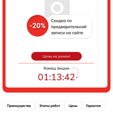
Скидка по
-20%
предварительной
записи на сайте
Цены на ремонт
Конец акции
01:13:41
Преимущества
Этапы работ
Цены
Гарантия
М