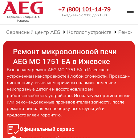
+7 (800) 101-14-79
Ежедневно с 9:00 до 21:00
Сервисный центр AEG
в
Ижевске
Сервисный центр AEG
Каталог устройств
Ремонт
Ремонт микроволновой печи
AEG MC 1751 EA в Ижевске
Выполняем ремонт AEG MC 1751 EA в Ижевске с
устранением неисправностей любой сложности. Проводим
диагностику, выявляем причины поломки, заменяем
неисправные детали и восстанавливаем
работоспособность устройства. Используем оригинальные
или рекомендованные производителем запчасти, после
ремонта выполняем проверку всех функций и
предоставляем гарантию.
Официальный сервис