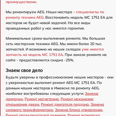
преимуществами
.
Мы ремонтируем AEG. Наши мастера -
специалисты по
ремонту техники AEG
. Восстановить модель MC 1751 EA для
мастеров не будет новой задачей. На все виды
проведенных работ у нас имеется гарантия.
Минимальные сроки выполнения ремонта. Мы большая
сеть мастерских техники AEG. Мы имеем более 20 тыс.
запчастей. И возможно на наших складах
уже имеется
запчасть на модель MC 1751 EA
. При заказе ремонта на
сайте - предоставляется скидка -25%.
Знаем свое дело
Будьте уверены в профессионализме наших мастеров - они
с уверенностью выполнят ремонт AEG MC 1751 EA. По
данным наших мастеров в Ижевске по ремонту AEG,
наиболее востребованы следующие услуги:
Замена
лампочки
,
Ремонт магнетрона
,
Ремонт механизма
открывания двери
,
Ремонт двигателя поддона
,
Замена
силового трансформатора
,
Замена блока управления
,
Ремонт переключателей режимов
,
Ремонт волновода
,