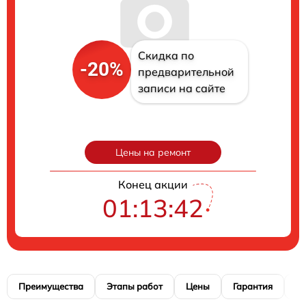
Скидка по
-20%
предварительной
записи на сайте
Цены на ремонт
Конец акции
01:13:41
Преимущества
Этапы работ
Цены
Гарантия
М