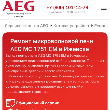
+7 (800) 101-14-79
Ежедневно с 9:00 до 21:00
Сервисный центр AEG
в
Ижевске
Сервисный центр AEG
Каталог устройств
Ремонт
Ремонт микроволновой печи
AEG MC 1751 EM в Ижевске
Выполняем ремонт AEG MC 1751 EM в Ижевске с
устранением неисправностей любой сложности. Проводим
диагностику, выявляем причины поломки, заменяем
неисправные детали и восстанавливаем
работоспособность устройства. Используем оригинальные
или рекомендованные производителем запчасти, после
ремонта выполняем проверку всех функций и
предоставляем гарантию.
Официальный сервис