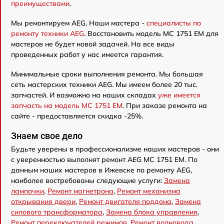
преимуществами
.
Мы ремонтируем AEG. Наши мастера -
специалисты по
ремонту техники AEG
. Восстановить модель MC 1751 EM для
мастеров не будет новой задачей. На все виды
проведенных работ у нас имеется гарантия.
Минимальные сроки выполнения ремонта. Мы большая
сеть мастерских техники AEG. Мы имеем более 20 тыс.
запчастей. И возможно на наших складах
уже имеется
запчасть на модель MC 1751 EM
. При заказе ремонта на
сайте - предоставляется скидка -25%.
Знаем свое дело
Будьте уверены в профессионализме наших мастеров - они
с уверенностью выполнят ремонт AEG MC 1751 EM. По
данным наших мастеров в Ижевске по ремонту AEG,
наиболее востребованы следующие услуги:
Замена
лампочки
,
Ремонт магнетрона
,
Ремонт механизма
открывания двери
,
Ремонт двигателя поддона
,
Замена
силового трансформатора
,
Замена блока управления
,
Ремонт переключателей режимов
,
Ремонт волновода
,