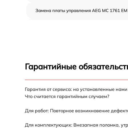
Замена платы управления AEG MC 1761 EM
Ремонт платы управления (восстановление)
AEG MC 1761 EM
Замена датчиков AEG MC 1761 EM
Замена вентилятора AEG MC 1761 EM
Гарантийные обязательст
Ремонт магнетрона AEG MC 1761 EM
Гарантия от сервиса: на установленные нами
Ремонт волновода AEG MC 1761 EM
Что считается гарантийным случаем?
Ремонт переключателей режимов AEG MC
1761 EM
Для работ: Повторное возникновение дефект
Замена блока управления AEG MC 1761 EM
Для комплектующих: Внезапная поломка, утр