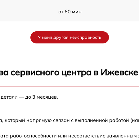
от 60 мин
от 60 мин
У меня другая неисправность
от 60 мин
от 60 мин
ва сервисного центра в Ижевске
от 60 мин
 детали — до 3 месяцев.
от 60 мин
от 60 мин
а, который напрямую связан с выполненной работой (на
от 60 мин
ата работоспособности или несоответствие заявленным