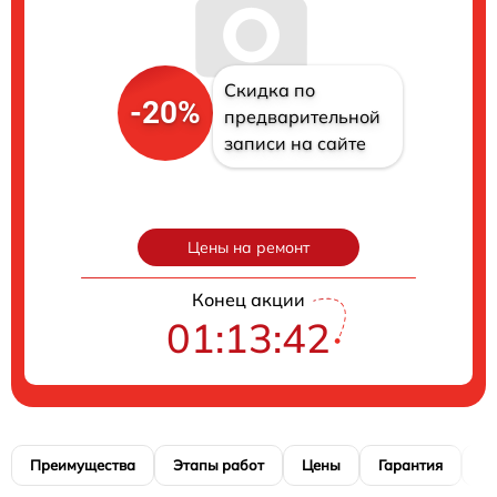
Скидка по
-20%
предварительной
записи на сайте
Цены на ремонт
Конец акции
01:13:41
Преимущества
Этапы работ
Цены
Гарантия
М