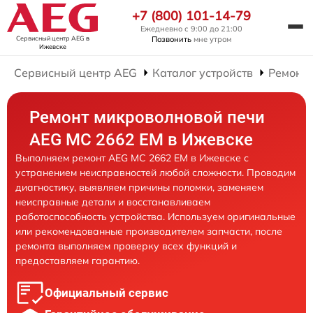
+7 (800) 101-14-79
Ежедневно с 9:00 до 21:00
Сервисный центр AEG
в
Позвонить
мне утром
Ижевске
Сервисный центр AEG
Каталог устройств
Ремонт
Ремонт микроволновой печи
AEG MC 2662 EM в Ижевске
Выполняем ремонт AEG MC 2662 EM в Ижевске с
устранением неисправностей любой сложности. Проводим
диагностику, выявляем причины поломки, заменяем
неисправные детали и восстанавливаем
работоспособность устройства. Используем оригинальные
или рекомендованные производителем запчасти, после
ремонта выполняем проверку всех функций и
предоставляем гарантию.
Официальный сервис