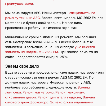
преимуществами
.
Мы ремонтируем AEG. Наши мастера -
специалисты по
ремонту техники AEG
. Восстановить модель MC 2662 EM для
мастеров не будет новой задачей. На все виды
проведенных работ у нас имеется гарантия.
Минимальные сроки выполнения ремонта. Мы большая
сеть мастерских техники AEG. Мы имеем более 20 тыс.
запчастей. И возможно на наших складах
уже имеется
запчасть на модель MC 2662 EM
. При заказе ремонта на
сайте - предоставляется скидка -25%.
Знаем свое дело
Будьте уверены в профессионализме наших мастеров - они
с уверенностью выполнят ремонт AEG MC 2662 EM. По
данным наших мастеров в Ижевске по ремонту AEG,
наиболее востребованы следующие услуги:
Замена
лампочки
,
Ремонт магнетрона
,
Ремонт механизма
открывания двери
,
Ремонт двигателя поддона
,
Замена
силового трансформатора
,
Замена блока управления
,