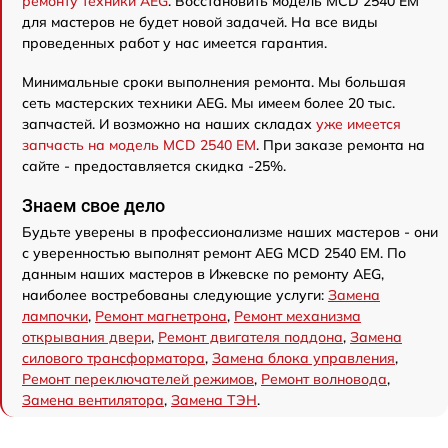
ремонту техники AEG
. Восстановить модель MCD 2540 EM
для мастеров не будет новой задачей. На все виды
проведенных работ у нас имеется гарантия.
Минимальные сроки выполнения ремонта. Мы большая
сеть мастерских техники AEG. Мы имеем более 20 тыс.
запчастей. И возможно на наших складах
уже имеется
запчасть на модель MCD 2540 EM
. При заказе ремонта на
сайте - предоставляется скидка -25%.
Знаем свое дело
Будьте уверены в профессионализме наших мастеров - они
с уверенностью выполнят ремонт AEG MCD 2540 EM. По
данным наших мастеров в Ижевске по ремонту AEG,
наиболее востребованы следующие услуги:
Замена
лампочки
,
Ремонт магнетрона
,
Ремонт механизма
открывания двери
,
Ремонт двигателя поддона
,
Замена
силового трансформатора
,
Замена блока управления
,
Ремонт переключателей режимов
,
Ремонт волновода
,
Замена вентилятора
,
Замена ТЭН
.