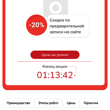
Скидка по
-20%
предварительной
записи на сайте
Цены на ремонт
Конец акции
01:13:41
Преимущества
Этапы работ
Цены
Гарантия
М