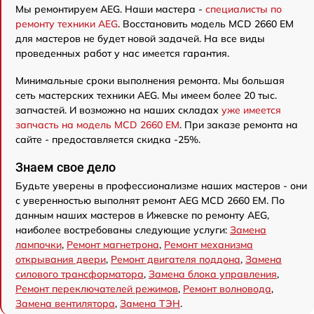
Мы ремонтируем AEG. Наши мастера -
специалисты по
ремонту техники AEG
. Восстановить модель MCD 2660 EM
для мастеров не будет новой задачей. На все виды
проведенных работ у нас имеется гарантия.
Минимальные сроки выполнения ремонта. Мы большая
сеть мастерских техники AEG. Мы имеем более 20 тыс.
запчастей. И возможно на наших складах
уже имеется
запчасть на модель MCD 2660 EM
. При заказе ремонта на
сайте - предоставляется скидка -25%.
Знаем свое дело
Будьте уверены в профессионализме наших мастеров - они
с уверенностью выполнят ремонт AEG MCD 2660 EM. По
данным наших мастеров в Ижевске по ремонту AEG,
наиболее востребованы следующие услуги:
Замена
лампочки
,
Ремонт магнетрона
,
Ремонт механизма
открывания двери
,
Ремонт двигателя поддона
,
Замена
силового трансформатора
,
Замена блока управления
,
Ремонт переключателей режимов
,
Ремонт волновода
,
Замена вентилятора
,
Замена ТЭН
.