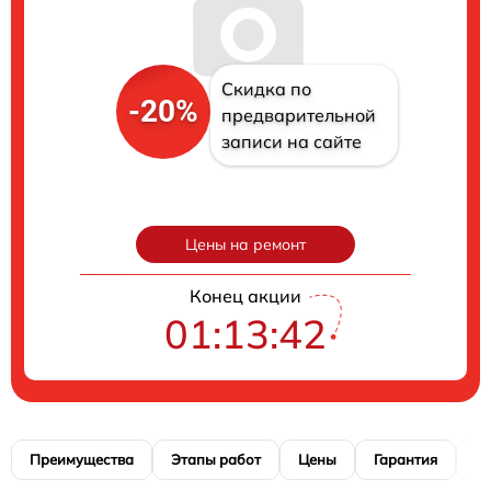
Скидка по
-20%
предварительной
записи на сайте
Цены на ремонт
Конец акции
01:13:41
Преимущества
Этапы работ
Цены
Гарантия
М