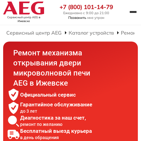
+7 (800) 101-14-79
Ежедневно с 9:00 до 21:00
Сервисный центр AEG
в
Позвонить
мне утром
Ижевске
Сервисный центр AEG
Каталог устройств
Ремонт
Ремонт механизма
открывания двери
микроволновой печи
AEG в Ижевске
Официальный сервис
Гарантийное обслуживание
до 3 лет
Диагностика за наш счет,
ремонт по желанию
Бесплатный выезд курьера
в день обращения