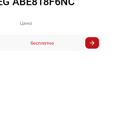
EG ABE818F6NC
Цена
бесплатно