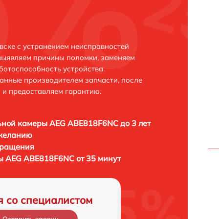
ске с устранением неисправностей
выявляем причины поломки, заменяем
ботоспособность устройства.
анные производителем запчасти, после
 и предоставляем гарантию.
ьной камеры AEG ABE818F6NC до 3 лет
 желанию
бращения
ы AEG ABE818F6NC от 35 минут
я со специалистом