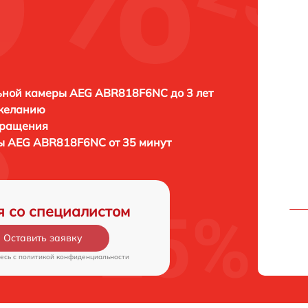
ьной камеры AEG ABR818F6NC до 3 лет
 желанию
бращения
ы AEG ABR818F6NC от 35 минут
я со специалистом
Оставить заявку
есь c
политикой конфиденциальности