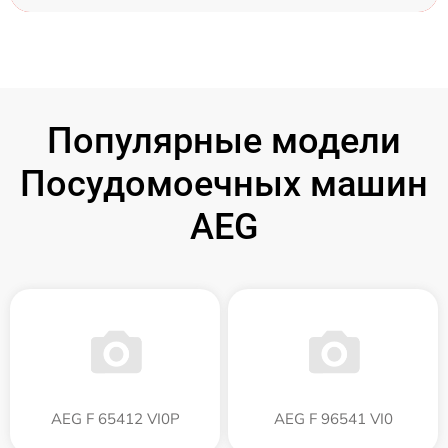
Популярные модели
Посудомоечных машин
AEG
AEG F 65412 VI0P
AEG F 96541 VI0