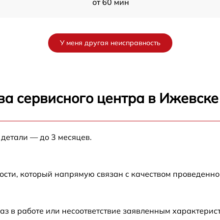
от 60 мин
от 60 мин
У меня другая неисправность
от 60 мин
от 60 мин
ва сервисного центра в Ижевске
M
от 60 мин
 детали — до 3 месяцев.
M
от 60 мин
от 60 мин
ости, который напрямую связан с качеством проведенн
от 60 мин
аз в работе или несоответствие заявленным характери