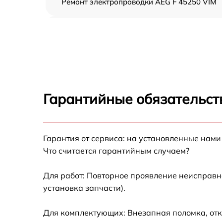
Ремонт электропроводки AEG F 45250 VIM
Замена шнура питания AEG F 45250 VIM
Корпусный ремонт (замена резинок,
креплений, кнопок) AEG F 45250 VIM
Ремонт платы управления (восстановление)
AEG F 45250 VIM
Гарантийные обязательст
Замена заливного клапана AEG F 45250 VI
Гарантия от сервиса: на установленные нами
Замена панели управления AEG F 45250 VI
Что считается гарантийным случаем?
Замена расходомера AEG F 45250 VIM
Для работ: Повторное проявление неисправн
установка запчасти).
Замена разбрызгивателя AEG F 45250 VIM
Для комплектующих: Внезапная поломка, отк
Замена пускового конденсатора