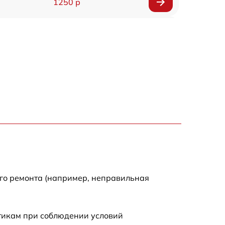
1250 р
1000 р
850 р
2590 р
1550 р
1550 р
1600 р
ого ремонта (например, неправильная
750 р
стикам при соблюдении условий