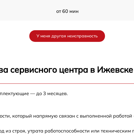
от 60 мин
от 60 мин
У меня другая неисправность
от 60 мин
от 60 мин
ва сервисного центра в Ижевске
от 60 мин
мплектующие — до 3 месяцев.
от 60 мин
от 60 мин
ости, который напрямую связан с выполненной работой 
от 60 мин
 из строя, утрата работоспособности или техническим