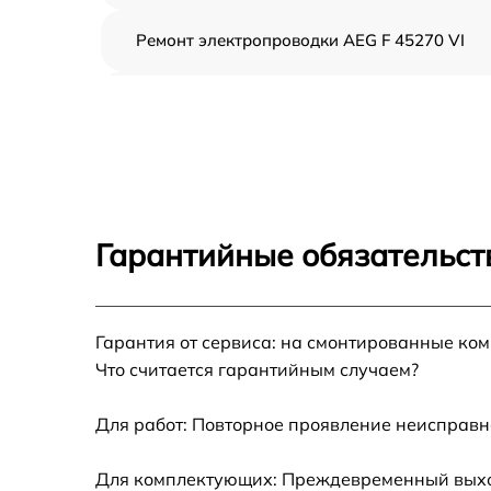
Ремонт электропроводки AEG F 45270 VI
Замена шнура питания AEG F 45270 VI
Корпусный ремонт (замена резинок,
креплений, кнопок) AEG F 45270 VI
Ремонт платы управления (восстановление)
AEG F 45270 VI
Гарантийные обязательст
Замена заливного клапана AEG F 45270 VI
Гарантия от сервиса: на смонтированные ко
Замена панели управления AEG F 45270 VI
Что считается гарантийным случаем?
Замена расходомера AEG F 45270 VI
Для работ: Повторное проявление неисправн
Замена разбрызгивателя AEG F 45270 VI
Для комплектующих: Преждевременный выход