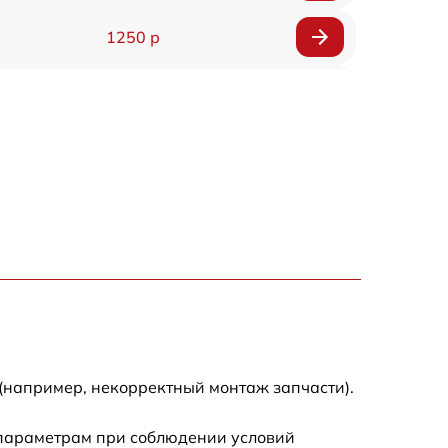
1250 р
1000 р
850 р
2590 р
1550 р
1550 р
1600 р
(например, некорректный монтаж запчасти).
750 р
 параметрам при соблюдении условий