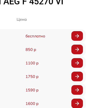
AEG F 45270 VI
Цена
бесплатно
850 р
1100 р
1750 р
1590 р
1600 р