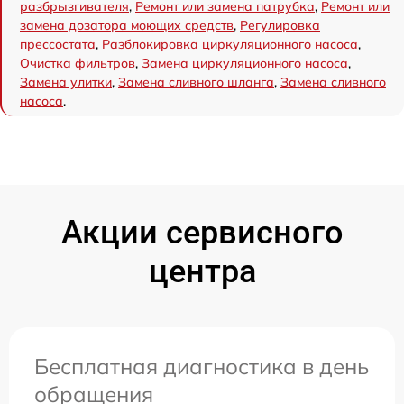
разбрызгивателя
,
Ремонт или замена патрубка
,
Ремонт или
замена дозатора моющих средств
,
Регулировка
прессостата
,
Разблокировка циркуляционного насоса
,
Очистка фильтров
,
Замена циркуляционного насоса
,
Замена улитки
,
Замена сливного шланга
,
Замена сливного
насоса
.
Акции сервисного
центра
Бесплатная диагностика в день
обращения