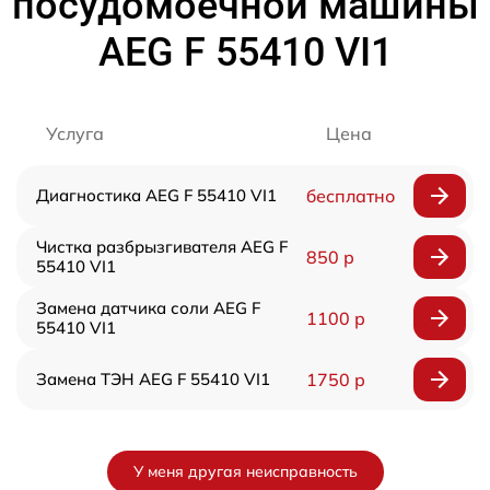
посудомоечной машины
AEG F 55410 VI1
Услуга
Цена
Диагностика AEG F 55410 VI1
бесплатно
Чистка разбрызгивателя AEG F
850 р
55410 VI1
Замена датчика соли AEG F
1100 р
55410 VI1
Замена ТЭН AEG F 55410 VI1
1750 р
У меня другая неисправность