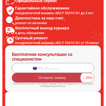
Официальный сервис
Гарантийное обслуживание
посудомоечной машины AEG F 55410 VI1 до 3 лет
Диагностика за наш счет,
ремонт по желанию
Бесплатный выезд курьера
в день обращения
Срочный ремонт
посудомоечной машины AEG F 55410 VI1 от 35 минут
Бесплатная консультация со
специалистом
Оставить заявку
Нажимая на кнопку "Оставить заявку" Вы соглашаетесь c
политикой
конфиденциальности