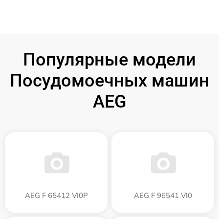
Популярные модели
Посудомоечных машин
AEG
AEG F 65412 VI0P
AEG F 96541 VI0