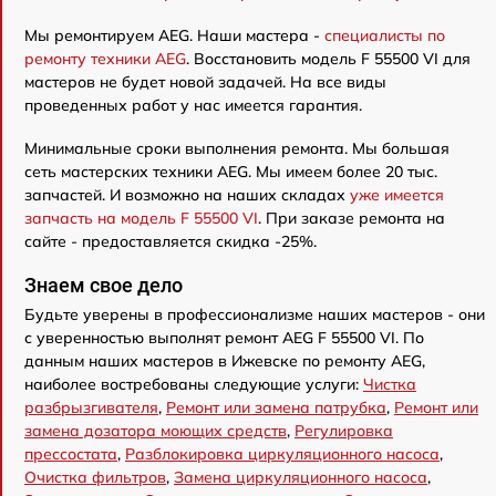
Мы ремонтируем AEG. Наши мастера -
специалисты по
ремонту техники AEG
. Восстановить модель F 55500 VI для
мастеров не будет новой задачей. На все виды
проведенных работ у нас имеется гарантия.
Минимальные сроки выполнения ремонта. Мы большая
сеть мастерских техники AEG. Мы имеем более 20 тыс.
запчастей. И возможно на наших складах
уже имеется
запчасть на модель F 55500 VI
. При заказе ремонта на
сайте - предоставляется скидка -25%.
Знаем свое дело
Будьте уверены в профессионализме наших мастеров - они
с уверенностью выполнят ремонт AEG F 55500 VI. По
данным наших мастеров в Ижевске по ремонту AEG,
наиболее востребованы следующие услуги:
Чистка
разбрызгивателя
,
Ремонт или замена патрубка
,
Ремонт или
замена дозатора моющих средств
,
Регулировка
прессостата
,
Разблокировка циркуляционного насоса
,
Очистка фильтров
,
Замена циркуляционного насоса
,