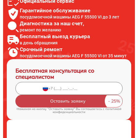
Официальный сервис
Гарантийное обслуживание
посудомоечной машины AEG F 55500 VI до 3 лет
Диагностика за наш счет,
ремонт по желанию
Бесплатный выезд курьера
в день обращения
Срочный ремонт
посудомоечной машины AEG F 55500 VI от 35 минут
Бесплатная консультация со
специалистом
Оставить заявку
Нажимая на кнопку "Оставить заявку" Вы соглашаетесь c
политикой
конфиденциальности