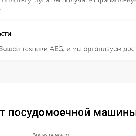
и оплаты услуги Вы получите официальну
.
сти
ашей техники AEG, и мы организуем дост
т посудомоечной машины
Время ремонта