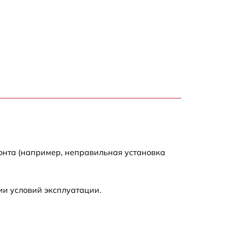
1000 р
850 р
2590 р
1550 р
1550 р
1600 р
онта (например, неправильная установка
750 р
ии условий эксплуатации.
1550 р