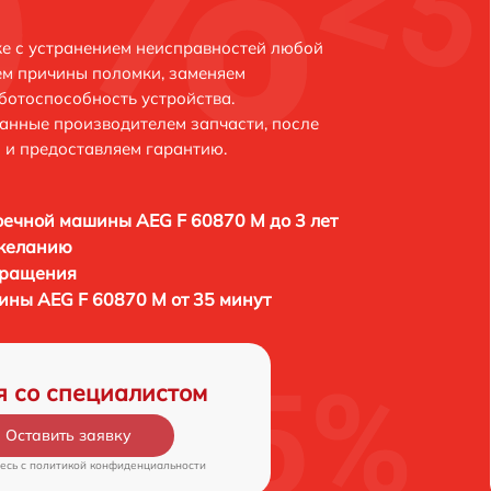
е с устранением неисправностей любой
ем причины поломки, заменяем
ботоспособность устройства.
анные производителем запчасти, после
 и предоставляем гарантию.
ечной машины AEG F 60870 M до 3 лет
 желанию
бращения
ны AEG F 60870 M от 35 минут
я со специалистом
Оставить заявку
есь c
политикой конфиденциальности