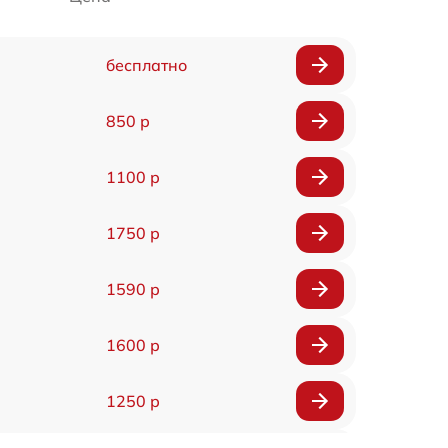
бесплатно
850 р
1100 р
1750 р
1590 р
1600 р
1250 р