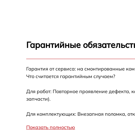
Замена шнура питания AEG F 60870 M
Корпусный ремонт (замена резинок,
креплений, кнопок) AEG F 60870 M
Ремонт платы управления (восстановление)
AEG F 60870 M
Гарантийные обязательст
Замена заливного клапана AEG F 60870 M
Гарантия от сервиса: на смонтированные ко
Замена панели управления AEG F 60870 M
Что считается гарантийным случаем?
Замена расходомера AEG F 60870 M
Для работ: Повторное проявление дефекта, 
запчасти).
Замена разбрызгивателя AEG F 60870 M
Для комплектующих: Внезапная поломка, отк
Замена пускового конденсатора
циркуляционного насоса AEG F 60870 M
Показать полностью
Замена проточного нагревательного