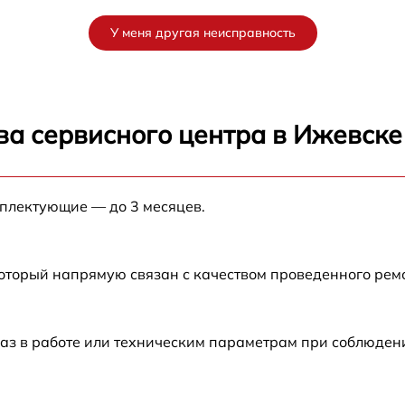
от 60 мин
У меня другая неисправность
от 60 мин
от 60 мин
ва сервисного центра в Ижевске
от 60 мин
мплектующие — до 3 месяцев.
от 60 мин
от 60 мин
который напрямую связан с качеством проведенного рем
от 60 мин
аз в работе или техническим параметрам при соблюден
от 60 мин