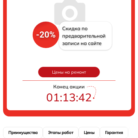
Скидка по
-20%
предварительной
записи на сайте
Цены на ремонт
Конец акции
01:13:41
Преимущества
Этапы работ
Цены
Гарантия
М