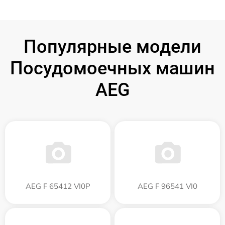
Популярные модели
Посудомоечных машин
AEG
AEG F 65412 VI0P
AEG F 96541 VI0