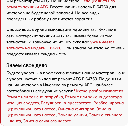
Мы ремонтируем AEG. Наши мастера -
специалисты по
ремонту техники AEG
. Восстановить модель F 64760 для
мастеров не будет новой задачей. На все виды
проведенных работ у нас имеется гарантия.
Минимальные сроки выполнения ремонта. Мы большая
сеть мастерских техники AEG. Мы имеем более 20 тыс.
запчастей. И возможно на наших складах
уже имеется
запчасть на модель F 64760
. При заказе ремонта на сайте -
предоставляется скидка -25%.
Знаем свое дело
Будьте уверены в профессионализме наших мастеров - они
с уверенностью выполнят ремонт AEG F 64760. По данным
наших мастеров в Ижевске по ремонту AEG, наиболее
востребованы следующие услуги:
Чистка разбрызгивателя
,
Ремонт или замена патрубка
,
Ремонт или замена дозатора
моющих средств
,
Регулировка прессостата
,
Разблокировка
циркуляционного насоса
,
Очистка фильтров
,
Замена
циркуляционного насоса
,
Замена улитки
,
Замена сливного
шланга
,
Замена сливного насоса
.