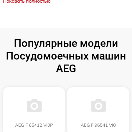
Показать полностью
Популярные модели
Посудомоечных машин
AEG
AEG F 65412 VI0P
AEG F 96541 VI0