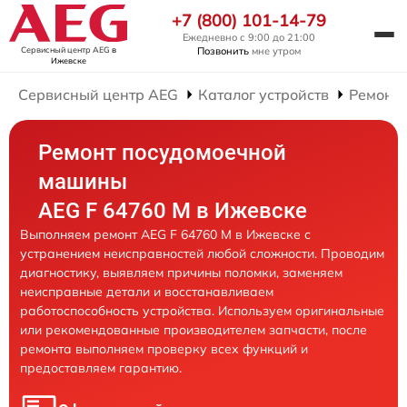
+7 (800) 101-14-79
Ежедневно с 9:00 до 21:00
Сервисный центр AEG
в
Позвонить
мне утром
Ижевске
Сервисный центр AEG
Каталог устройств
Ремонт
Ремонт посудомоечной
машины
AEG F 64760 M в Ижевске
Выполняем ремонт AEG F 64760 M в Ижевске с
устранением неисправностей любой сложности. Проводим
диагностику, выявляем причины поломки, заменяем
неисправные детали и восстанавливаем
работоспособность устройства. Используем оригинальные
или рекомендованные производителем запчасти, после
ремонта выполняем проверку всех функций и
предоставляем гарантию.