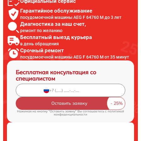
Официальный сервис
Гарантийное обслуживание
посудомоечной машины AEG F 64760 M до 3 лет
Диагностика за наш счет,
ремонт по желанию
Бесплатный выезд курьера
в день обращения
Срочный ремонт
посудомоечной машины AEG F 64760 M от 35 минут
Бесплатная консультация со
специалистом
Оставить заявку
Нажимая на кнопку "Оставить заявку" Вы соглашаетесь c
политикой
конфиденциальности