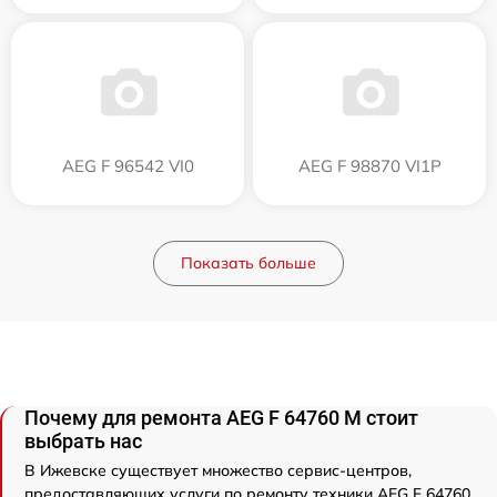
AEG F 96542 VI0
AEG F 98870 VI1P
Показать больше
Почему для ремонта AEG F 64760 M стоит
выбрать нас
В Ижевске существует множество сервис-центров,
предоставляющих услуги по ремонту техники AEG F 64760