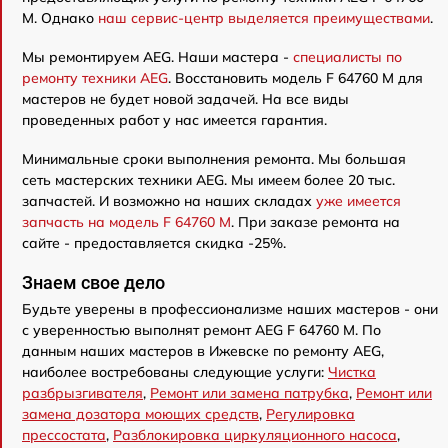
M. Однако
наш сервис-центр выделяется преимуществами
.
Мы ремонтируем AEG. Наши мастера -
специалисты по
ремонту техники AEG
. Восстановить модель F 64760 M для
мастеров не будет новой задачей. На все виды
проведенных работ у нас имеется гарантия.
Минимальные сроки выполнения ремонта. Мы большая
сеть мастерских техники AEG. Мы имеем более 20 тыс.
запчастей. И возможно на наших складах
уже имеется
запчасть на модель F 64760 M
. При заказе ремонта на
сайте - предоставляется скидка -25%.
Знаем свое дело
Будьте уверены в профессионализме наших мастеров - они
с уверенностью выполнят ремонт AEG F 64760 M. По
данным наших мастеров в Ижевске по ремонту AEG,
наиболее востребованы следующие услуги:
Чистка
разбрызгивателя
,
Ремонт или замена патрубка
,
Ремонт или
замена дозатора моющих средств
,
Регулировка
прессостата
,
Разблокировка циркуляционного насоса
,