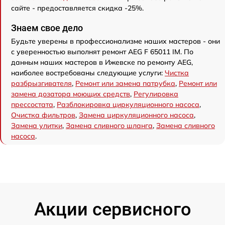
сайте - предоставляется скидка -25%.
Знаем свое дело
Будьте уверены в профессионализме наших мастеров - они
с уверенностью выполнят ремонт AEG F 65011 IM. По
данным наших мастеров в Ижевске по ремонту AEG,
наиболее востребованы следующие услуги:
Чистка
разбрызгивателя
,
Ремонт или замена патрубка
,
Ремонт или
замена дозатора моющих средств
,
Регулировка
прессостата
,
Разблокировка циркуляционного насоса
,
Очистка фильтров
,
Замена циркуляционного насоса
,
Замена улитки
,
Замена сливного шланга
,
Замена сливного
насоса
.
Акции сервисного