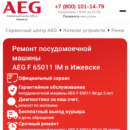
+7 (800) 101-14-79
Ежедневно с 9:00 до 21:00
Сервисный центр AEG
в
Позвонить
мне утром
Ижевске
Сервисный центр AEG
Каталог устройств
Ремонт
Ремонт посудомоечной
машины
AEG F 65011 IM в Ижевске
Официальный сервис
Гарантийное обслуживание
посудомоечной машины AEG F 65011 IM до 3 лет
Диагностика за наш счет,
ремонт по желанию
Бесплатный выезд курьера
в день обращения
Срочный ремонт
посудомоечной машины AEG F 65011 IM от 35 минут