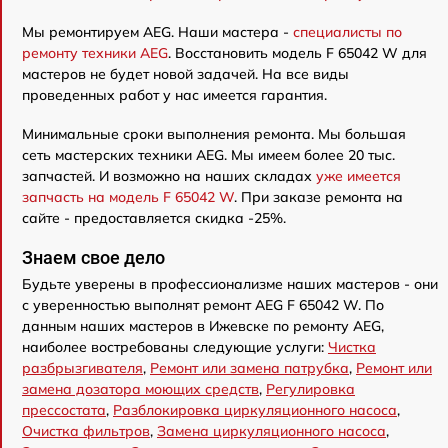
Мы ремонтируем AEG. Наши мастера -
специалисты по
ремонту техники AEG
. Восстановить модель F 65042 W для
мастеров не будет новой задачей. На все виды
проведенных работ у нас имеется гарантия.
Минимальные сроки выполнения ремонта. Мы большая
сеть мастерских техники AEG. Мы имеем более 20 тыс.
запчастей. И возможно на наших складах
уже имеется
запчасть на модель F 65042 W
. При заказе ремонта на
сайте - предоставляется скидка -25%.
Знаем свое дело
Будьте уверены в профессионализме наших мастеров - они
с уверенностью выполнят ремонт AEG F 65042 W. По
данным наших мастеров в Ижевске по ремонту AEG,
наиболее востребованы следующие услуги:
Чистка
разбрызгивателя
,
Ремонт или замена патрубка
,
Ремонт или
замена дозатора моющих средств
,
Регулировка
прессостата
,
Разблокировка циркуляционного насоса
,
Очистка фильтров
,
Замена циркуляционного насоса
,