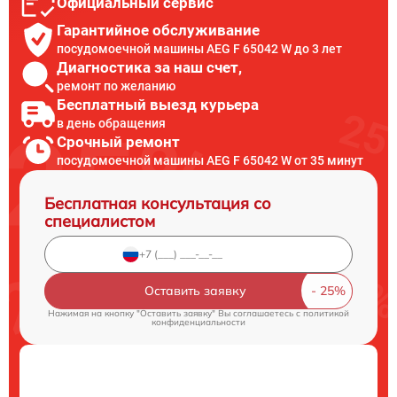
Официальный сервис
Гарантийное обслуживание
посудомоечной машины AEG F 65042 W до 3 лет
Диагностика за наш счет,
ремонт по желанию
Бесплатный выезд курьера
в день обращения
Срочный ремонт
посудомоечной машины AEG F 65042 W от 35 минут
Бесплатная консультация со
специалистом
Оставить заявку
Нажимая на кнопку "Оставить заявку" Вы соглашаетесь c
политикой
конфиденциальности