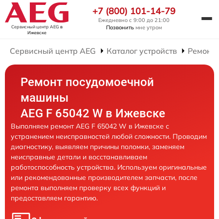
+7 (800) 101-14-79
Ежедневно с 9:00 до 21:00
Сервисный центр AEG
в
Позвонить
мне утром
Ижевске
Сервисный центр AEG
Каталог устройств
Ремонт
Ремонт посудомоечной
машины
AEG F 65042 W в Ижевске
Выполняем ремонт AEG F 65042 W в Ижевске с
устранением неисправностей любой сложности. Проводим
диагностику, выявляем причины поломки, заменяем
неисправные детали и восстанавливаем
работоспособность устройства. Используем оригинальные
или рекомендованные производителем запчасти, после
ремонта выполняем проверку всех функций и
предоставляем гарантию.