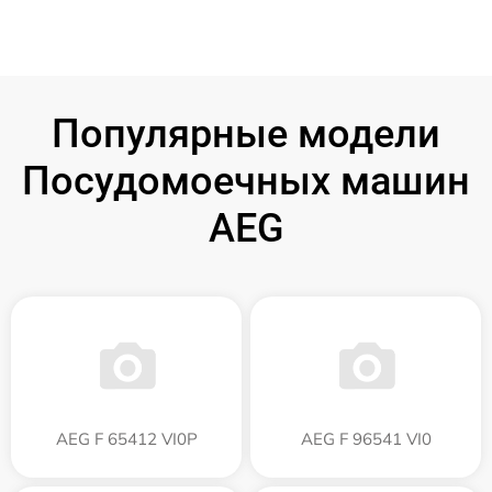
Популярные модели
Посудомоечных машин
AEG
AEG F 65412 VI0P
AEG F 96541 VI0