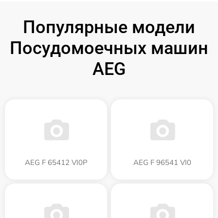
Популярные модели
Посудомоечных машин
AEG
AEG F 65412 VI0P
AEG F 96541 VI0