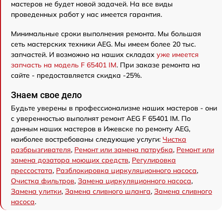
мастеров не будет новой задачей. На все виды
проведенных работ у нас имеется гарантия.
Минимальные сроки выполнения ремонта. Мы большая
сеть мастерских техники AEG. Мы имеем более 20 тыс.
запчастей. И возможно на наших складах
уже имеется
запчасть на модель F 65401 IM
. При заказе ремонта на
сайте - предоставляется скидка -25%.
Знаем свое дело
Будьте уверены в профессионализме наших мастеров - они
с уверенностью выполнят ремонт AEG F 65401 IM. По
данным наших мастеров в Ижевске по ремонту AEG,
наиболее востребованы следующие услуги:
Чистка
разбрызгивателя
,
Ремонт или замена патрубка
,
Ремонт или
замена дозатора моющих средств
,
Регулировка
прессостата
,
Разблокировка циркуляционного насоса
,
Очистка фильтров
,
Замена циркуляционного насоса
,
Замена улитки
,
Замена сливного шланга
,
Замена сливного
насоса
.