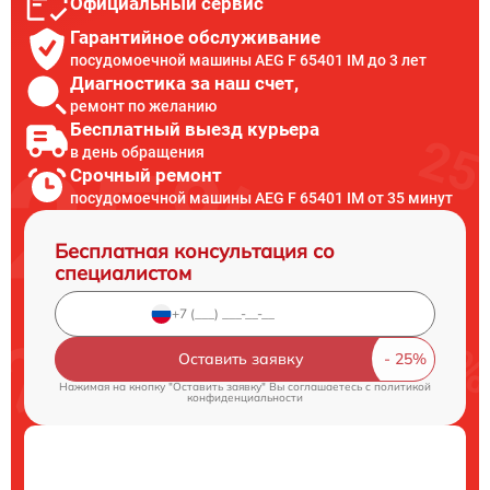
Официальный сервис
Гарантийное обслуживание
посудомоечной машины AEG F 65401 IM до 3 лет
Диагностика за наш счет,
ремонт по желанию
Бесплатный выезд курьера
в день обращения
Срочный ремонт
посудомоечной машины AEG F 65401 IM от 35 минут
Бесплатная консультация со
специалистом
Оставить заявку
Нажимая на кнопку "Оставить заявку" Вы соглашаетесь c
политикой
конфиденциальности