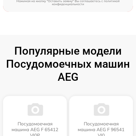
Нажимая на кнопку "Оставить заявку" Вы соглашаетесь c
политикой
конфиденциальности
Популярные модели
Посудомоечных машин
AEG
Посудомоечная
Посудомоечная
машина AEG F 65412
машина AEG F 96541
VI0P
VI0