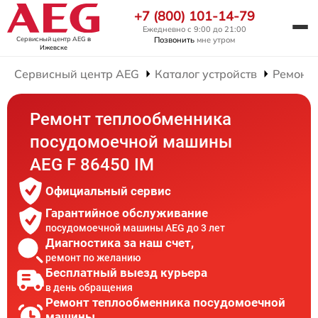
+7 (800) 101-14-79
Ежедневно с 9:00 до 21:00
Сервисный центр AEG
в
Позвонить
мне утром
Ижевске
Сервисный центр AEG
Каталог устройств
Ремонт
Ремонт теплообменника
посудомоечной машины
AEG F 86450 IM
Официальный сервис
Гарантийное обслуживание
посудомоечной машины AEG до 3 лет
Диагностика за наш счет,
ремонт по желанию
Бесплатный выезд курьера
в день обращения
Ремонт теплообменника посудомоечной
машины