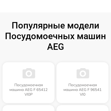
Популярные модели
Посудомоечных машин
AEG
Посудомоечная
Посудомоечная
машина AEG F 65412
машина AEG F 96541
VI0P
VI0