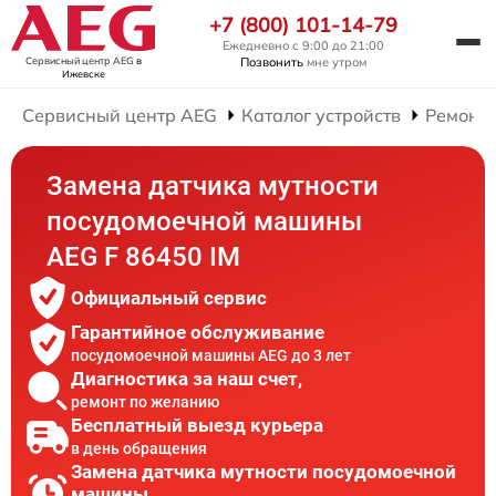
+7 (800) 101-14-79
Ежедневно с 9:00 до 21:00
Сервисный центр AEG
в
Позвонить
мне утром
Ижевске
Сервисный центр AEG
Каталог устройств
Ремонт
Замена датчика мутности
посудомоечной машины
AEG F 86450 IM
Официальный сервис
Гарантийное обслуживание
посудомоечной машины AEG до 3 лет
Диагностика за наш счет,
ремонт по желанию
Бесплатный выезд курьера
в день обращения
Замена датчика мутности посудомоечной
машины