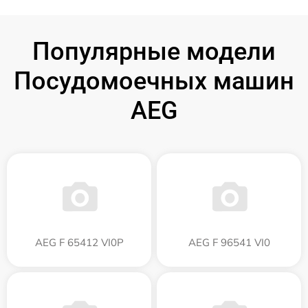
Популярные модели
Посудомоечных машин
AEG
AEG F 65412 VI0P
AEG F 96541 VI0