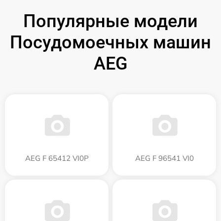
Популярные модели
Посудомоечных машин
AEG
AEG F 65412 VI0P
AEG F 96541 VI0