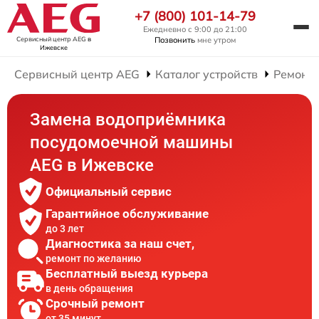
+7 (800) 101-14-79
Ежедневно с 9:00 до 21:00
Сервисный центр AEG
в
Позвонить
мне утром
Ижевске
Сервисный центр AEG
Каталог устройств
Ремонт
Замена водоприёмника
посудомоечной машины
AEG в Ижевске
Официальный сервис
Гарантийное обслуживание
до 3 лет
Диагностика за наш счет,
ремонт по желанию
Бесплатный выезд курьера
в день обращения
Срочный ремонт
от 35 минут