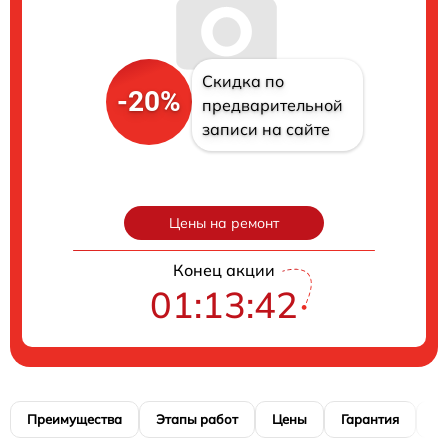
Скидка по
-20%
предварительной
записи на сайте
Цены на ремонт
Конец акции
01:13:41
Преимущества
Этапы работ
Цены
Гарантия
М