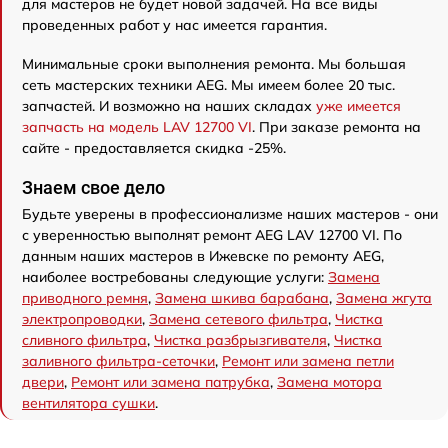
для мастеров не будет новой задачей. На все виды
проведенных работ у нас имеется гарантия.
Минимальные сроки выполнения ремонта. Мы большая
сеть мастерских техники AEG. Мы имеем более 20 тыс.
запчастей. И возможно на наших складах
уже имеется
запчасть на модель LAV 12700 VI
. При заказе ремонта на
сайте - предоставляется скидка -25%.
Знаем свое дело
Будьте уверены в профессионализме наших мастеров - они
с уверенностью выполнят ремонт AEG LAV 12700 VI. По
данным наших мастеров в Ижевске по ремонту AEG,
наиболее востребованы следующие услуги:
Замена
приводного ремня
,
Замена шкива барабана
,
Замена жгута
электропроводки
,
Замена сетевого фильтра
,
Чистка
сливного фильтра
,
Чистка разбрызгивателя
,
Чистка
заливного фильтра-сеточки
,
Ремонт или замена петли
двери
,
Ремонт или замена патрубка
,
Замена мотора
вентилятора сушки
.