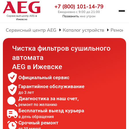
+7 (800) 101-14-79
Ежедневно с 9:00 до 21:00
Сервисный центр AEG
в
Позвонить
мне утром
Ижевске
Сервисный центр AEG
Каталог устройств
Ремонт
Чистка фильтров сушильного
автомата
AEG в Ижевске
Официальный сервис
Гарантийное обслуживание
до 3 лет
Диагностика за наш счет,
ремонт по желанию
Бесплатный выезд курьера
в день обращения
Срочный ремонт
от 35 минут