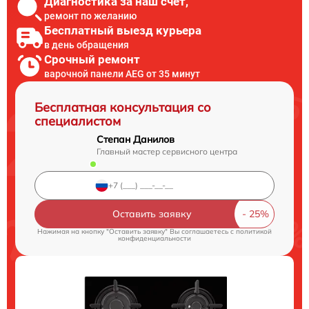
Диагностика за наш счет,
ремонт по желанию
Бесплатный выезд курьера
в день обращения
Срочный ремонт
варочной панели AEG от 35 минут
Бесплатная консультация со
специалистом
Степан Данилов
Главный мастер сервисного центра
Оставить заявку
Нажимая на кнопку "Оставить заявку" Вы соглашаетесь c
политикой
конфиденциальности