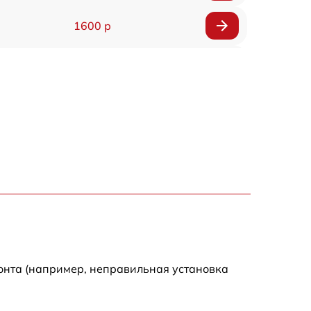
1600 р
750 р
600 р
1600 р
1900 р
1600 р
онта (например, неправильная установка