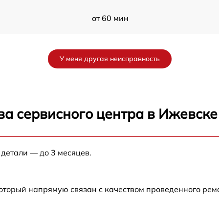
от 60 мин
от 60 мин
У меня другая неисправность
от 60 мин
IB
от 60 мин
ва сервисного центра в Ижевске
B
от 60 мин
 детали — до 3 месяцев.
от 60 мин
который напрямую связан с качеством проведенного рем