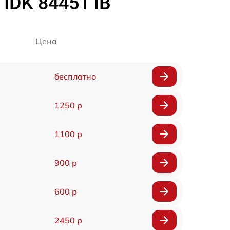
IDK 84451 IB
Цена
бесплатно
1250 р
1100 р
900 р
600 р
2450 р