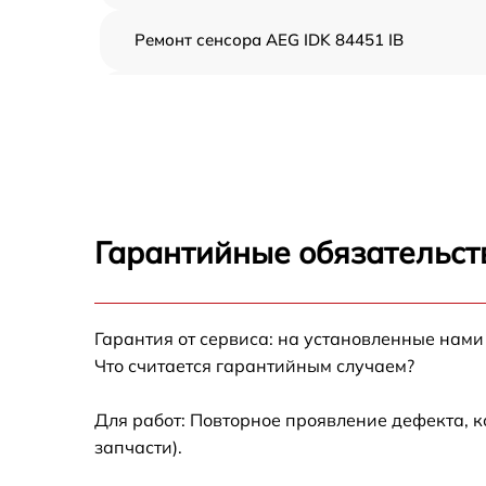
Ремонт сенсора AEG IDK 84451 IB
Ремонт переключателя AEG IDK 84451 IB
Разблокировка варочной панели AEG IDK
84451 IB
Замена панели управления AEG IDK 84451 
Гарантийные обязательст
Ремонт модуля управления AEG IDK 84451 I
Гарантия от сервиса: на установленные нами
Замена сенсора AEG IDK 84451 IB
Что считается гарантийным случаем?
Для работ: Повторное проявление дефекта, 
запчасти).